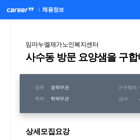
채용정보
임마누엘재가노인복지센터
사수동 방문 요양샘을 구합
경력
경력무관
근무형태
학력
학력무관
급여
상세모집요강