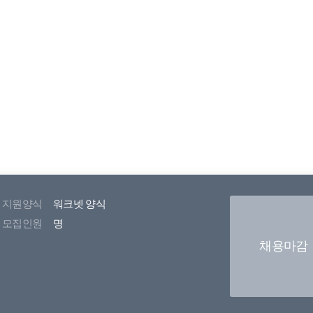
지원양식
워크넷 양식
모집인원
명
채용마감