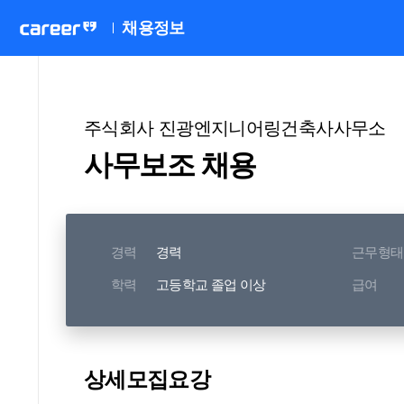
채용정보
주식회사 진광엔지니어링건축사사무소
사무보조 채용
경력
경력
근무형태
학력
고등학교 졸업 이상
급여
상세모집요강