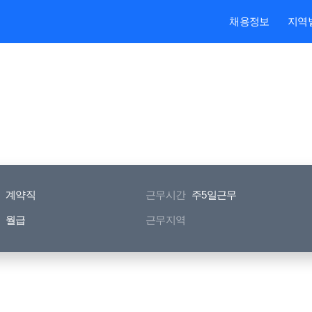
본문내용 바로가기
주메뉴 바로가기
검색 바로가기
채용정보
지역
계약직
근무시간
주5일근무
월급
근무지역