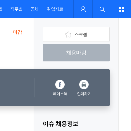
별
직무별
공채
취업자료
마감
스크랩
채용마감
페이스북
인쇄하기
이슈 채용정보