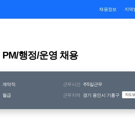
본문내용 바로가기
주메뉴 바로가기
검색 바로가기
채용정보
지역
 PM/행정/운영 채용
계약직
근무시간
주5일근무
월급
근무지역
경기 용인시 기흥구
지도