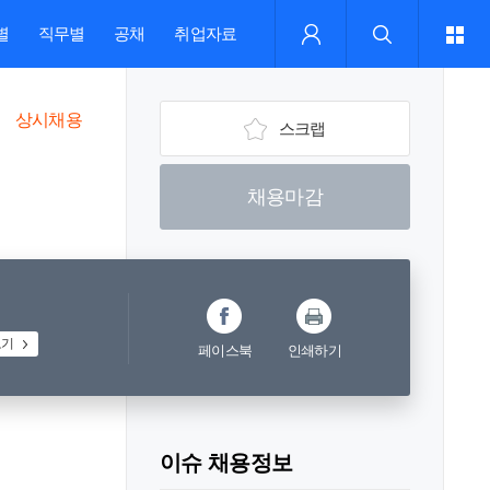
별
직무별
공채
취업자료
상시채용
스크랩
채용마감
보기
페이스북
인쇄하기
이슈 채용정보