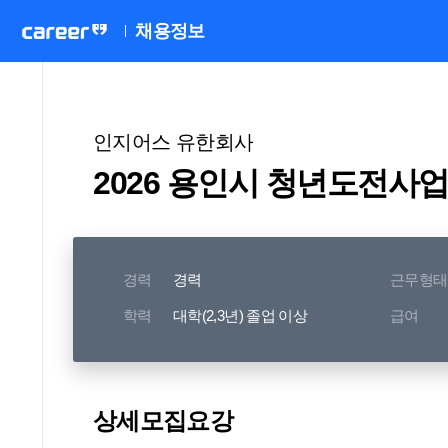
채용정보
인지어스 유한회사
2026 용인시 청년도전사업
경력
경력
근무형태
학력
대학(2,3년) 졸업 이상
급여
상세모집요강