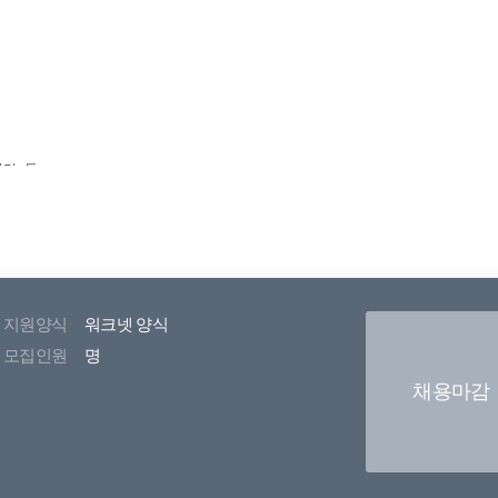
지원양식
워크넷 양식
모집인원
명
채용마감