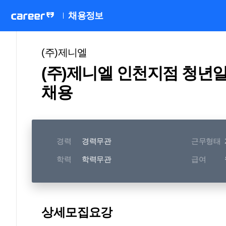
채용정보
(주)제니엘
(주)제니엘 인천지점 청년
채용
경력
경력무관
근무형태
학력
학력무관
급여
상세모집요강