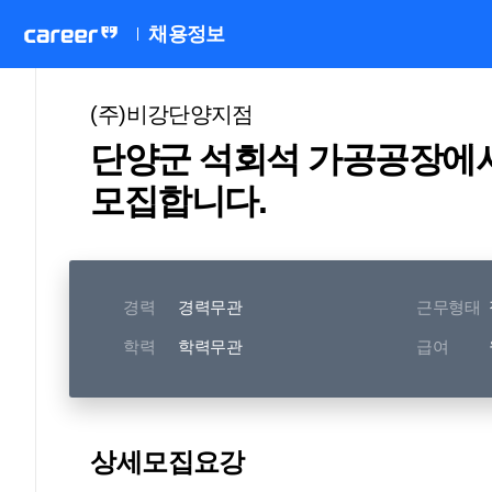
채용정보
(주)비강단양지점
단양군 석회석 가공공장에서
모집합니다.
경력
경력무관
근무형태
학력
학력무관
급여
상세모집요강