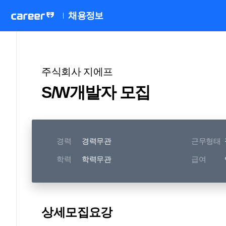
채용정보
주식회사 지에프
S/W개발자 모집
경력
경력무관
근무형태
학력
학력무관
급여
상세모집요강