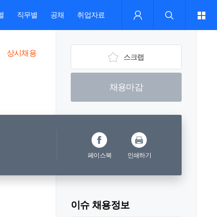
별
직무별
공채
취업자료
상시채용
스크랩
채용마감
페이스북
인쇄하기
이슈 채용정보