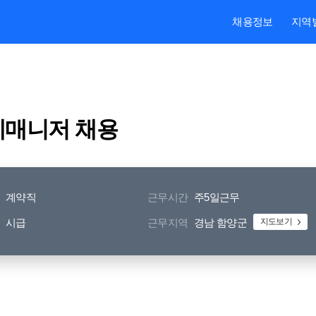
본문내용 바로가기
주메뉴 바로가기
검색 바로가기
채용정보
지역
제매니저 채용
계약직
근무시간
주5일근무
시급
근무지역
경남 함양군
지도보기