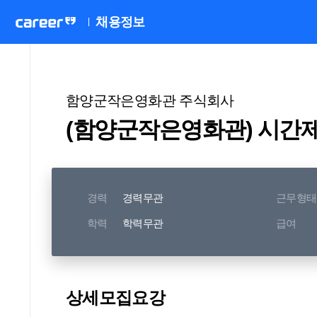
채용정보
함양군작은영화관 주식회사
(함양군작은영화관) 시간
경력
경력무관
근무형태
학력
학력무관
급여
상세모집요강