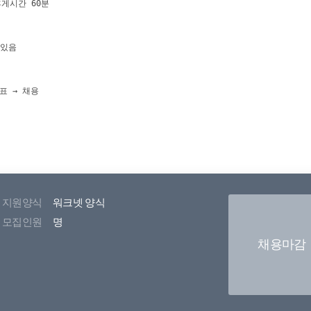
지원양식
워크넷 양식
모집인원
명
채용마감