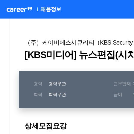
채용정보
（주）케이비에스시큐리티（KBS Security 
[KBS미디어] 뉴스편집(시
경력
경력무관
근무형태
학력
학력무관
급여
상세모집요강