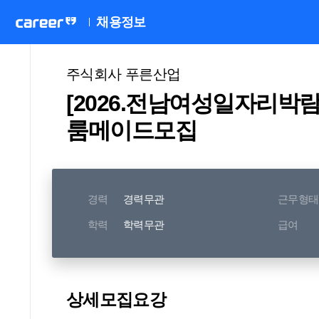
채용정보
주식회사 푸른산업
[2026.전남여성일자리박
룸메이드모집
경력
경력무관
근무형태
학력
학력무관
급여
상세모집요강