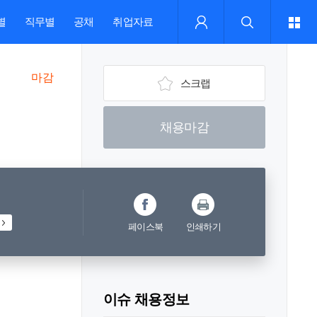
별
직무별
공채
취업자료
마감
스크랩
채용마감
페이스북
인쇄하기
이슈 채용정보