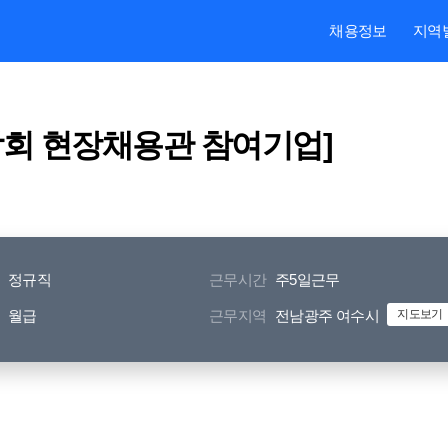
본문내용 바로가기
주메뉴 바로가기
검색 바로가기
채용정보
지역
람회 현장채용관 참여기업]
정규직
근무시간
주5일근무
월급
근무지역
전남광주 여수시
지도보기