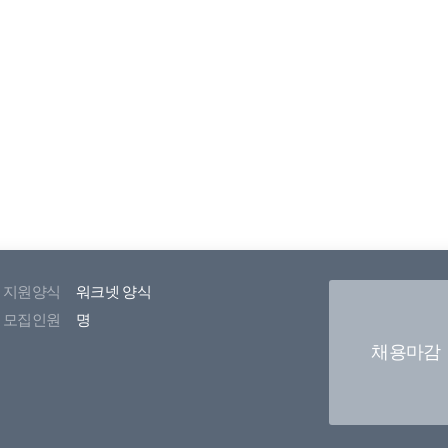
지원양식
워크넷 양식
모집인원
명
채용마감