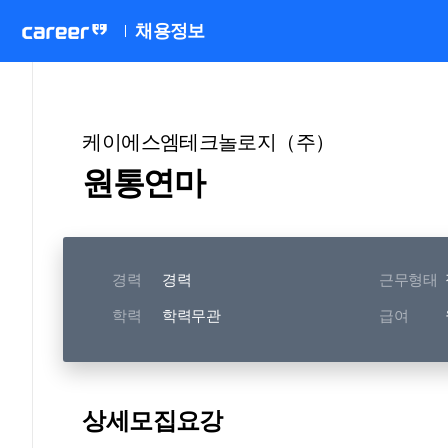
채용정보
케이에스엠테크놀로지（주）
원통연마
경력
경력
근무형태
학력
학력무관
급여
상세모집요강