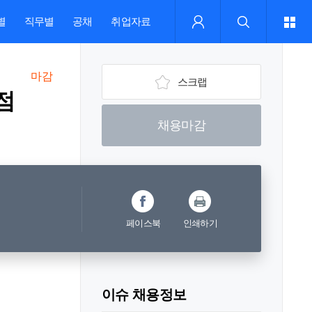
별
직무별
공채
취업자료
마감
스크랩
점
채용마감
페이스북
인쇄하기
이슈 채용정보