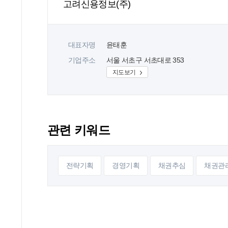
고려신용정보(주)
대표자명
윤태훈
기업주소
서울 서초구 서초대로 353
지도보기
관련 키워드
전략기획
경영기획
채권추심
채권관