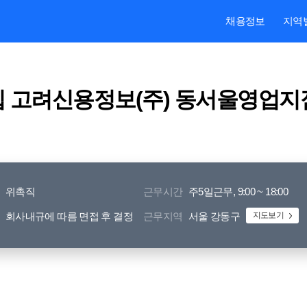
본문내용 바로가기
주메뉴 바로가기
검색 바로가기
채용정보
지역
집 고려신용정보(주) 동서울영업지
위촉직
근무시간
주5일근무, 9:00 ~ 18:00
회사내규에 따름 면접 후 결정
근무지역
서울 강동구
지도보기