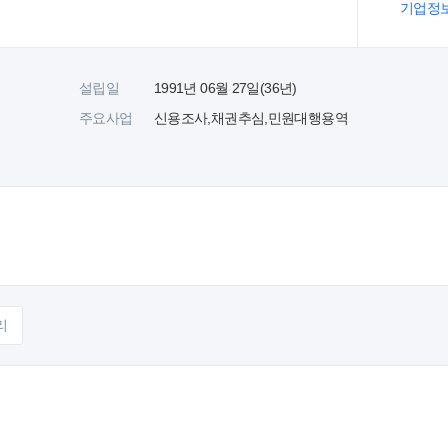
기업정
설립일
1991년 06월 27일(36년)
주요사업
신용조사,채권추심,민원대행용역
리