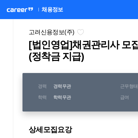
채용정보
고려신용정보(주)
[법인영업]채권관리사 모
(정착금 지급)
경력
경력무관
근무형태
학력
학력무관
급여
상세모집요강