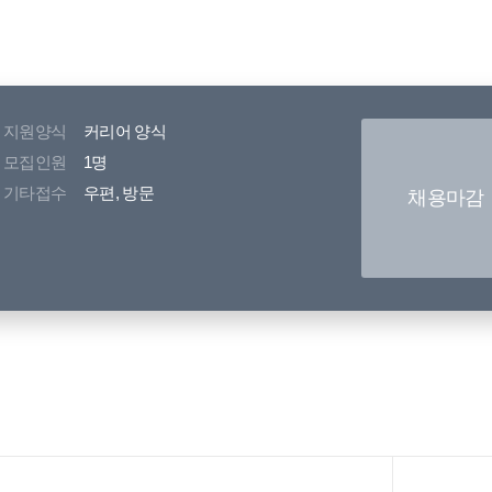
지원양식
커리어 양식
모집인원
1명
기타접수
우편, 방문
채용마감