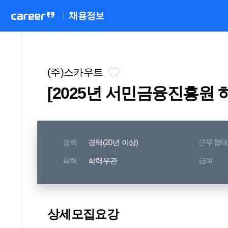
채용정보
(주)스카우트
[2025년 서민금융진흥원 하
경력
경력(20년 이상)
근무형태
학력
학력무관
급여
상세모집요강