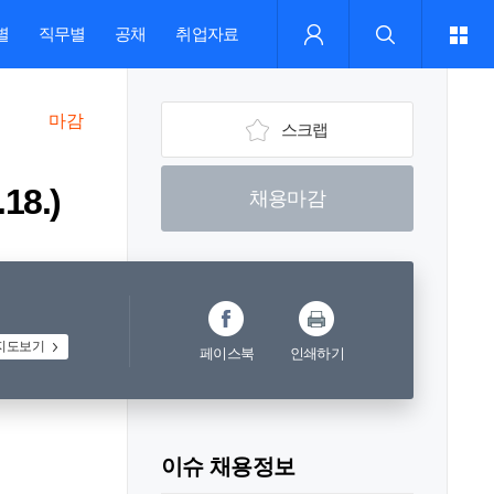
별
직무별
공채
취업자료
마감
스크랩
8.)
채용마감
지도보기
페이스북
인쇄하기
이슈 채용정보