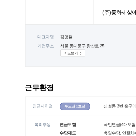
(주)동화세상
대표자명
김영철
기업주소
서울 동대문구 왕산로 25
지도보기
근무환경
인근지하철
신설동 3번 출구에
수도권 1호선
복리후생
연금보험
국민연금(4대보험
수당제도
휴일수당, 연월차