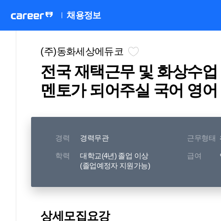
채용정보
(주)동화세상에듀코
전국 재택근무 및 화상수업
멘토가 되어주실 국어 영어
경력
경력무관
근무형태
학력
대학교(4년) 졸업 이상
급여
(졸업예정자 지원가능)
상세모집요강