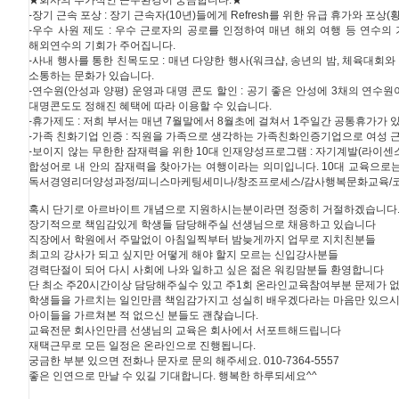
★회사의 추가적인 근무환경이 궁금합니다.★
-장기 근속 포상 : 장기 근속자(10년)들에게 Refresh를 위한 유급 휴가와 포
-우수 사원 제도 : 우수 근로자의 공로를 인정하여 매년 해외 여행 등 연수
해외연수의 기회가 주어집니다.
-사내 행사를 통한 친목도모 : 매년 다양한 행사(워크샵, 송년의 밤, 체육대
소통하는 문화가 있습니다.
-연수원(안성과 양평) 운영과 대명 콘도 할인 : 공기 좋은 안성에 3채의 연수
대명콘도도 정해진 혜택에 따라 이용할 수 있습니다.
-휴가제도 : 저희 부서는 매년 7월말에서 8월초에 걸쳐서 1주일간 공통휴가가
-가족 친화기업 인증 : 직원을 가족으로 생각하는 가족친화인증기업으로 여성 
-보이지 않는 무한한 잠재력을 위한 10대 인재양성프로그램 : 자기계발(라이센스 교육)
합성어로 내 안의 잠재력을 찾아가는 여행이라는 의미입니다. 10대 교육으로
독서경영리더양성과정/피니스마케팅세미나/창조프로세스/감사행복문화교육/코
혹시 단기로 아르바이트 개념으로 지원하시는분이라면 정중히 거절하겠습니다
장기적으로 책임감있게 학생들 담당해주실 선생님으로 채용하고 있습니다
직장에서 학원에서 주말없이 아침일찍부터 밤늦게까지 업무로 지치친분들
최고의 강사가 되고 싶지만 어떻게 해야 할지 모르는 신입강사분들
경력단절이 되어 다시 사회에 나와 일하고 싶은 젊은 워킹맘분들 환영합니다
단 최소 주20시간이상 담당해주실수 있고 주1회 온라인교육참여부분 문제가
학생들을 가르치는 일인만큼 책임감가지고 성실히 배우겠다라는 마음만 있으시
아이들을 가르쳐본 적 없으신 분들도 괜찮습니다.
교육전문 회사인만큼 선생님의 교육은 회사에서 서포트해드립니다
재택근무로 모든 일정은 온라인으로 진행됩니다.
궁금한 부분 있으면 전화나 문자로 문의 해주세요. 010-7364-5557
좋은 인연으로 만날 수 있길 기대합니다. 행복한 하루되세요^^