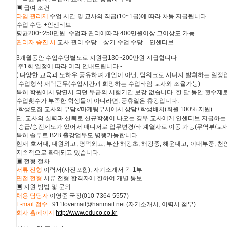
▣ 급여 조건
타임 관리제
수업 시간 및 교사의 직급(10~1급)에 따라 차등 지급됩니다.
수업 수당 +인센티브
평균200~250만원 수업과 관리에따라 400만원이상 그이상도 가능
관리자 승진 시
교사 관리 수당 + 상기 수업 수당 + 인센티브
3개월동안 수업수당별도로 지원금130~200만원 지급합니다
주1회 일정에 따라 미리 안내드립니다.-
( 다양한 교육과 노하우 공유하며 개인이 아닌, 팀워크로 시너지 발휘하는 일정
-수업형식 재택근무(수업시간과 희망하는 수업타임 교사와 조율가능)
특히 학원에서 당연시 되던 무급의 시험기간 보강 없습니다. 한 달 동안 횟수제
수업횟수가 부족한 학생들이 아니라면, 공휴일은 휴강입니다.
-학생모집 교사의 부담x/마케팅부서에서 상담+학생배치(회원 100% 지원)
단, 교사의 실력과 신뢰로 신규학생이 나오는 경우 교사에게 인센티브 지급하
-승급/승진제도가 있어서 매니저로 업무변경/타 계열사로 이동 가능(무역부/교
특히 솔루트 B2B 출강업무도 병행가능합니다.
현재 호서대, 대원외고, 명덕외고, 부산 해강초, 해강중, 해운대고, 이대부중, 
지속적으로 확대되고 있습니다.
▣ 전형 절차
서류 전형
이력서(사진포함), 자기소개서 각 1부
면접 전형
서류 전형 합격자에 한하여 개별 통보
▣ 지원 방법 및 문의
채용 담당자
이영준 국장(010-7364-5557)
E-mail 접수
:
911lovemail@hanmail.net (자기소개서, 이력서 첨부)
회사 홈페이지
http://www.educo.co.kr