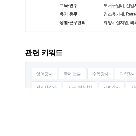
교육·연수
도서구입비, 신입
휴가·휴무
경조휴가제, Refr
생활·근무편의
휴양시설지원, 
관련 키워드
영어강사
국어.논술
수학강사
과학강사
세계사강사
지구과학강사
사회강사
지
영어강사
관리교사
상담교사