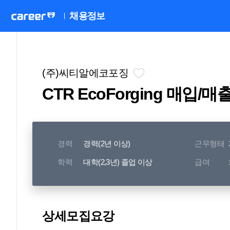
채용정보
(주)씨티알에코포징
CTR EcoForging 매입/
경력
경력(2년 이상)
근무형태
학력
대학(2,3년) 졸업 이상
급여
상세모집요강