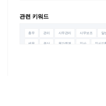
관련 키워드
총무
관리
사무관리
사무보조
일
세무
결산
원가회계
인사
인사기
마케팅기획
마케팅전략
전산전공
전산
원무행정
의약사무