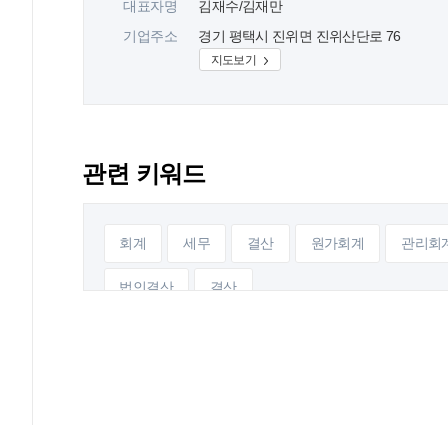
대표자명
김재수/김재만
기업주소
경기 평택시 진위면 진위산단로 76
지도보기
관련 키워드
회계
세무
결산
원가회계
관리회
법인결산
결산