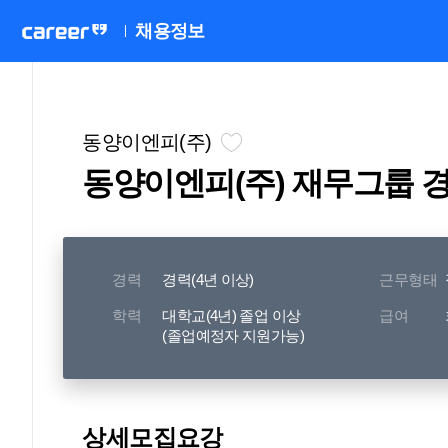
채용정보
동양이엔피(주)
동양이엔피(주) 재무그룹 
경력
경력(4년 이상)
근무형태
학력
대학교(4년) 졸업 이상
급여
(졸업예정자 지원가능)
상세모집요강
동양이엔피(주