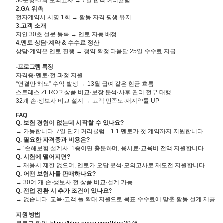
50문항×3회 모의고사 → 7일 합격 커리큘럼
2.GA 위촉
전자계약서 서명 1회 → 활동 자격 평생 유지
3.고객 소개
지인 30초 설문 등록 → 멘토 자동 배정
4.멘토 상담·계약 & 수수료 정산
상담·계약은 멘토 진행 → 청약 확정 다음달 25일 수수료 지급
-프로그램 특징
자격증·멘토·전 과정 지원
“연결만 해도” 수익 발생 → 13월 급여 같은 현금 흐름
스트레스 ZERO ? 상품 비교·보장 분석·사후 관리 전부 대행
32개 손·생보사 비교 설계 → 고객 만족도·재계약률 UP
FAQ
Q. 보험 경험이 없는데 시작할 수 있나요?
→ 가능합니다. 7일 단기 커리큘럼 + 1:1 멘토가 첫 계약까지 지원합니다.
Q. 필요한 자격증과 비용은?
→ ‘손해보험 설계사’ 1종이면 충분하며, 응시료·교육비 전액 지원합니다.
Q. 시험에 떨어지면?
→ 재응시 제한 없으며, 멘토가 오답 분석·모의고사로 재도전 지원합니다.
Q. 어떤 보험사를 판매하나요?
→ 30여 개 손·생보사 전 상품 비교·설계 가능.
Q. 전업 전환 시 추가 조건이 있나요?
→ 없습니다. 교육·고객 풀 확대 지원으로 목표 수수료에 맞춘 활동 설계 제공.
지원 방법