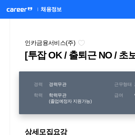
채용정보
인카금융서비스(주)
[투잡 OK / 출퇴근 NO /
경력
경력무관
근무형태
학력
학력무관
급여
(졸업예정자 지원가능)
상세모집요강