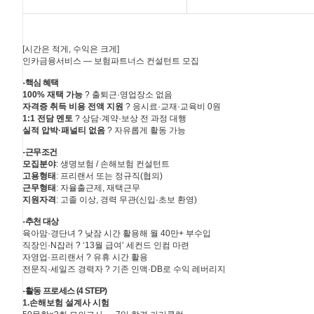
[시간은 적게, 수익은 크게]
인카금융서비스 ― 보험파트너스 컨설턴트 모집
-핵심 혜택
100% 재택 가능
? 출퇴근·영업장소 없음
자격증 취득 비용 전액 지원
? 응시료·교재·교육비 0원
1:1 전담 멘토
? 상담·계약·보상 전 과정 대행
실적 압박·패널티 없음
? 자유롭게 활동 가능
-근무조건
모집분야
: 생명보험 / 손해보험 컨설턴트
고용형태
: 프리랜서 또는 정규직(협의)
근무형태
: 자율출근제, 재택근무
지원자격
: 고졸 이상, 경력 무관(신입·초보 환영)
-추천 대상
육아맘·경단녀 ? 낮잠 시간 활용해 월 40만+ 부수입
직장인·N잡러 ? ‘13월 급여’ 세컨드 인컴 마련
자영업·프리랜서 ? 유휴 시간 활용
전문직·세일즈 경력자 ? 기존 인맥·DB로 수익 레버리지
-활동 프로세스 (4 STEP)
1.손해보험 설계사 시험