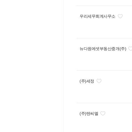
우리세무회계사무소
뉴다원에셋부동산중개(주)
(주)세정
(주)텐씨엘