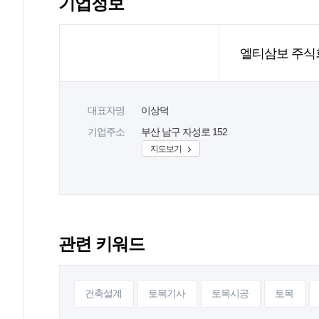
기업정보
엘티삼보 주식
대표자명
이상덕
기업주소
부산 남구 자성로 152
지도보기
관련 키워드
건축설계
토목기사
토목시공
토목