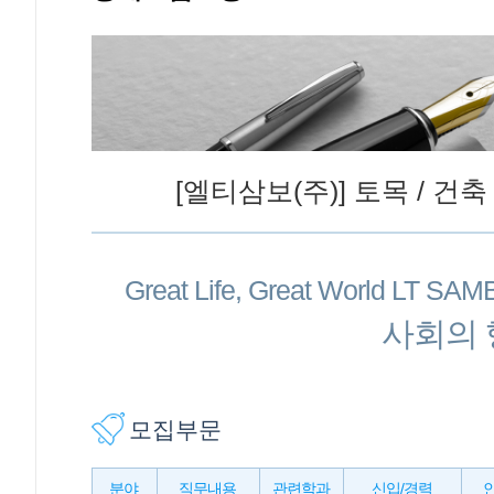
[엘티삼보(주)] 토목 / 건
Great Life, Great World LT SA
사회의 
모집부문
분야
직무내용
관련학과
신입/경력