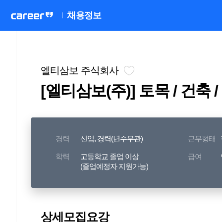
채용정보
엘티삼보 주식회사
[엘티삼보(주)] 토목 / 건축
경력
신입, 경력(년수무관)
근무형태
학력
고등학교 졸업 이상
급여
(졸업예정자 지원가능)
상세모집요강