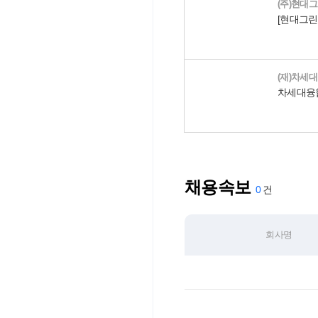
(주)현대
(재)차세
채용속보
0
회사명