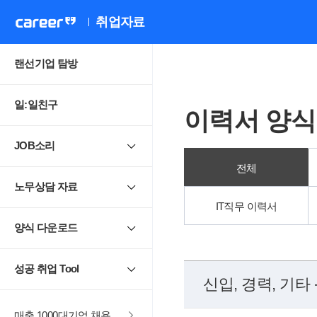
취업자료
랜선기업 탐방
일:일친구
이력서 양식
JOB소리
전체
노무상담 자료
IT직무 이력서
양식 다운로드
성공 취업 Tool
신입, 경력, 기타 
매출 1000대기업 채용