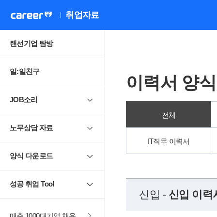
취업자료
랜선기업 탐방
일:일친구
이력서 양식
JOB소리
전체
노무상담 자료
IT직무 이력서
양식 다운로드
성공 취업 Tool
신입 -
신입 이력
매출 1000대기업 채용