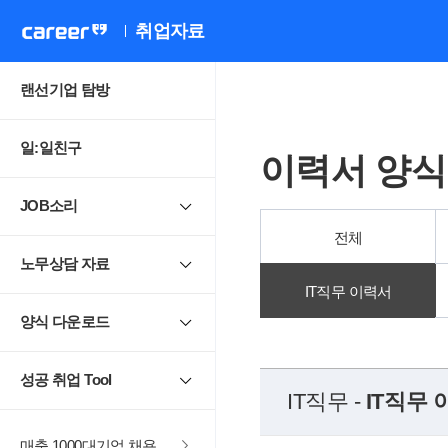
취업자료
랜선기업 탐방
일:일친구
이력서 양식
JOB소리
전체
노무상담 자료
IT직무 이력서
양식 다운로드
성공 취업 Tool
IT직무 -
IT직무 
매출 1000대기업 채용