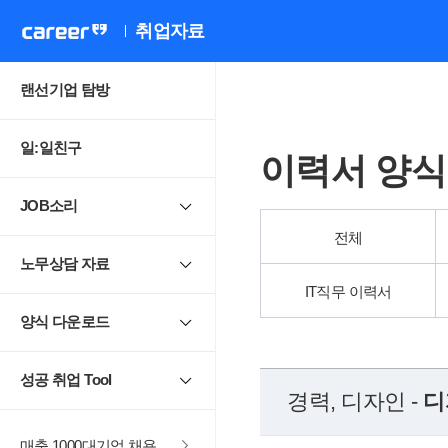
취업자료
랜선기업 탐방
일:일친구
이력서 양식
JOB소리
전체
노무상담 자료
IT직무 이력서
양식 다운로드
성공 취업 Tool
경력, 디자인 -
디
매출 1000대기업 채용