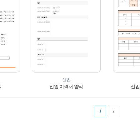
신입
식
신입 이력서 양식
신입
1
2