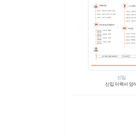
신입
신입 이력서 양