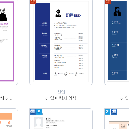
타
신입
[디자인 이력서] 교육 & 강사 신입/경력_워드
신입 이력서 양식
신입