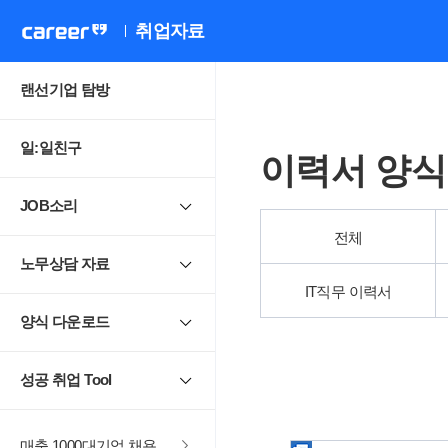
취업자료
랜선기업 탐방
일:일친구
이력서 양식
JOB소리
전체
노무상담 자료
IT직무 이력서
양식 다운로드
성공 취업 Tool
매출 1000대기업 채용