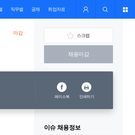
별
직무별
공채
취업자료
마감
스크랩
채용마감
페이스북
인쇄하기
이슈 채용정보