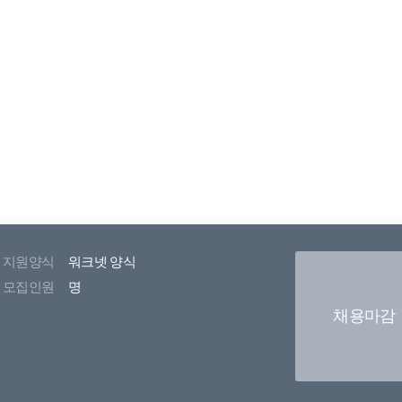
지원양식
워크넷 양식
모집인원
명
채용마감