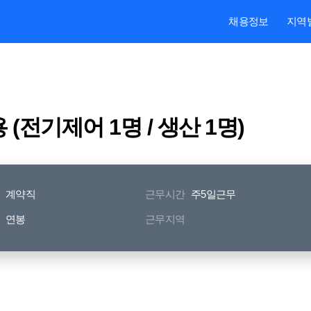
본문내용 바로가기
주메뉴 바로가기
검색 바로가기
채용정보
지역
(전기제어 1명 / 생산 1명)
계약직
근무시간
주5일근무
연봉
근무지역