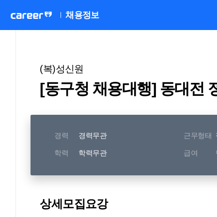
채용정보
(복)성신원
[동구청 채용대행] 동대전 
경력
경력무관
근무형태
학력
학력무관
급여
상세모집요강