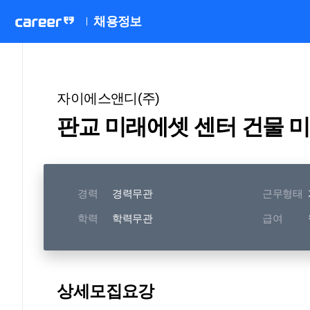
채용정보
자이에스앤디(주)
판교 미래에셋 센터 건물 
경력
경력무관
근무형태
학력
학력무관
급여
상세모집요강