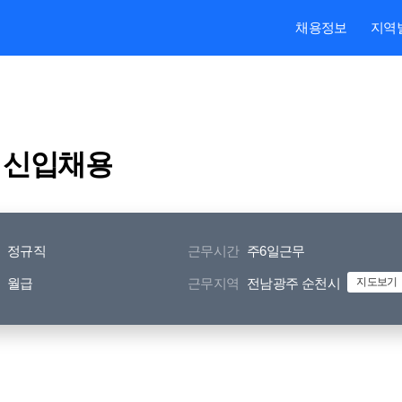
본문내용 바로가기
주메뉴 바로가기
검색 바로가기
채용정보
지역
 신입채용
정규직
근무시간
주6일근무
월급
근무지역
전남광주 순천시
지도보기