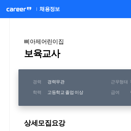
채용정보
삐아제어린이집
보육교사
경력
경력무관
근무형태
학력
고등학교 졸업 이상
급여
상세모집요강