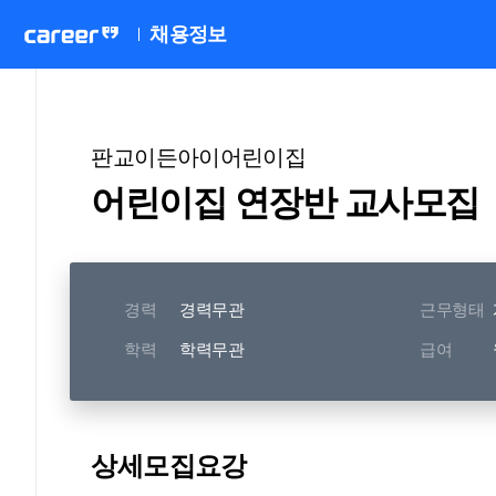
채용정보
판교이든아이어린이집
어린이집 연장반 교사모집
경력
경력무관
근무형태
학력
학력무관
급여
상세모집요강