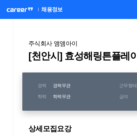
채용정보
주식회사 앰앰아이
[천안시] 효성해링튼플레
경력
경력무관
근무형태
학력
학력무관
급여
상세모집요강