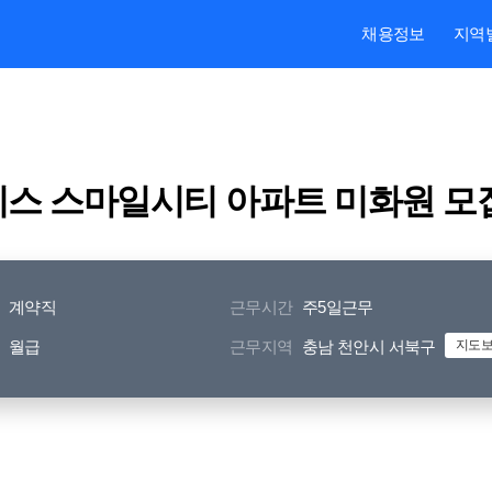
본문내용 바로가기
주메뉴 바로가기
검색 바로가기
채용정보
지역
이스 스마일시티 아파트 미화원 모
계약직
근무시간
주5일근무
월급
근무지역
충남 천안시 서북구
지도