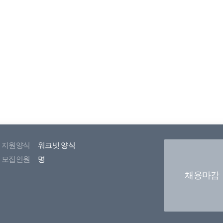
지원양식
워크넷 양식
모집인원
명
채용마감