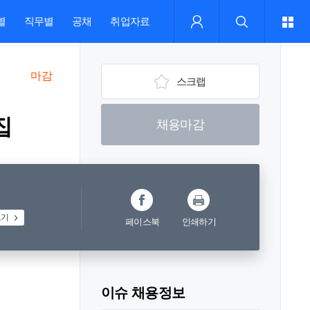
별
직무별
공채
취업자료
마감
스크랩
집
채용마감
보기
페이스북
인쇄하기
이슈 채용정보