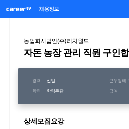
채용정보
농업회사법인(주)리치월드
자돈 농장 관리 직원 구인합
경력
신입
근무형태
학력
학력무관
급여
상세모집요강