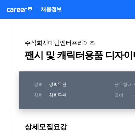
채용정보
주식회사대림엔터프라이즈
팬시 및 캐릭터용품 디자이
경력
경력무관
근무형태
학력
학력무관
급여
상세모집요강