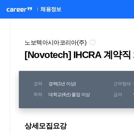
채용정보
노보텍아시아코리아(주)
[Novotech] IHCRA 계약
경력
경력(1년 이상)
근무형태
학력
대학교(4년) 졸업 이상
급여
상세모집요강