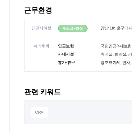
근무환경
인근지하철
강남 1번 출구에서
수도권 2호선
복리후생
연금보험
국민연금(4대보험)
사내시설
휴게실, 회의실,
휴가·휴무
경조휴가제, 연차
관련 키워드
CRA