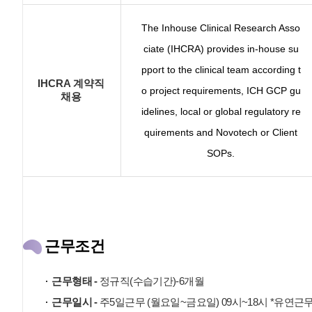
The Inhouse Clinical Research Asso
ciate (IHCRA) provides in-house su
pport to the clinical team according t
IHCRA 계약직
o project requirements, ICH GCP gu
채용
idelines, local or global regulatory re
quirements and Novotech or Client
SOPs.
근무조건
근무형태 -
정규직(수습기간)-6개월
근무일시 -
주5일근무 (월요일~금요일) 09시~18시 *유연근