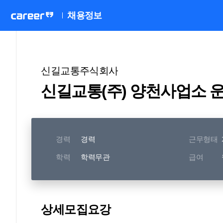
채용정보
신길교통주식회사
신길교통(주) 양천사업소 
경력
경력
근무형태
학력
학력무관
급여
상세모집요강