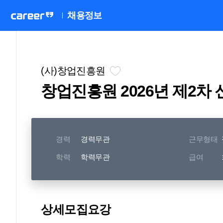
채용정보
(사)창업진흥원
창업진흥원 2026년 제2차
경력
경력무관
근무형태
학력
학력무관
급여
상세모집요강