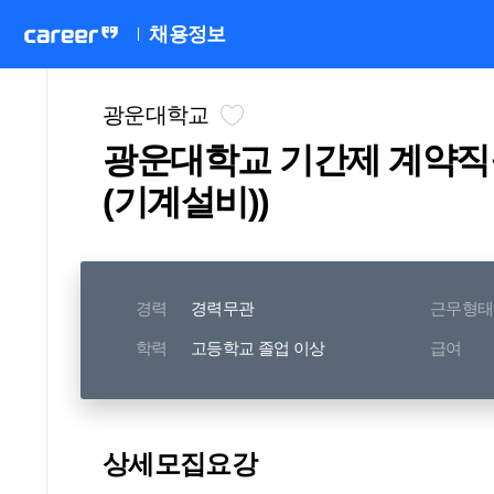
채용정보
광운대학교
광운대학교 기간제 계약직
(기계설비))
경력
경력무관
근무형태
학력
고등학교 졸업 이상
급여
상세모집요강