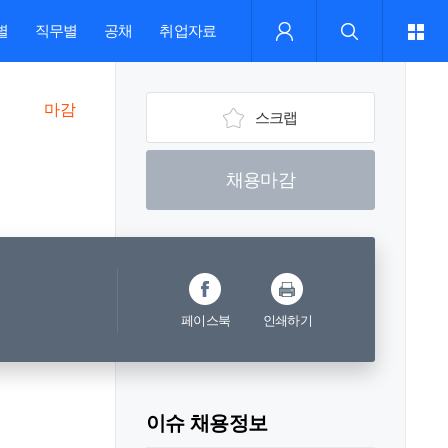
별
직무별
공채
취업자료
마감
스크랩
채용마감
페이스북
인쇄하기
이슈 채용정보