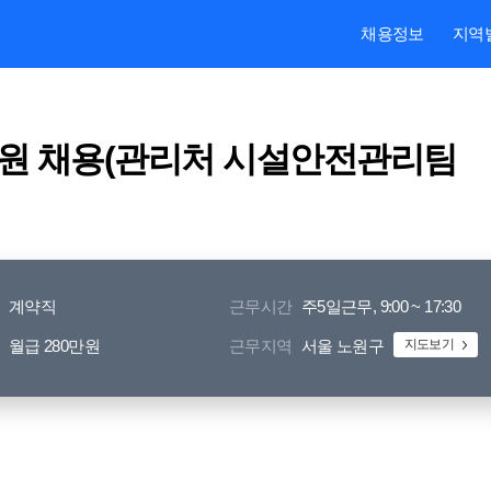
본문내용 바로가기
주메뉴 바로가기
검색 바로가기
채용정보
지역
원 채용(관리처 시설안전관리팀
계약직
근무시간
주5일근무, 9:00 ~ 17:30
월급 280만원
근무지역
서울 노원구
지도보기