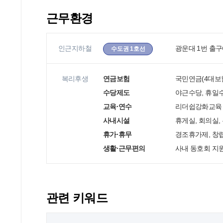
근무환경
인근지하철
광운대 1번 출구
수도권 1호선
복리후생
연금보험
국민연금(4대보험
수당제도
야근수당, 휴일수
교육·연수
리더쉽강화교육
사내시설
휴게실, 회의실,
휴가·휴무
경조휴가제, 창립
생활·근무편의
사내 동호회 지
관련 키워드