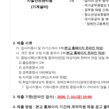
시설안전관리팀
1
명
-
남자의 경우 병역
-
국가공무원법상 
(기계설비)
-
공무원 채용 신체
-
청소년성보호법에
-
국가유공자 등 예
-
「
장애인고용촉진
2.
제출 서류
가
.
입사지원서 및 자기소개서
1
부
(
본교 홈페이지 온라인 작성
)
나
.
개인 정보 수집
·
이용 동의서
1
부
(
본교 홈페이지 온라인 작성
)
다
.
증빙서류
[
서류전형 합격자
(
면접 대상자
)
에 한하여 면접 당일 
1)
졸업증명서
1
부
2)
성적증명서
1
부
3)
경력증명서
1
부
(
해당자
)
4)
자격증 사본
1
부
(
소지자에 한함
)
5)
취업지원대상자 증명서
,
장애인복지카드
(
장애인증명서
) 1
부
(
▷
입사지원서 기재사항과 관련된 증빙서류가 구비되지 않을 경
3.
제출 기한
(
온라인 접수
) :
2026. 7. 10.(금)
10:00
4.
제출 방법
:
본교 홈페이지 기간제 계약직원 채용 공고 클