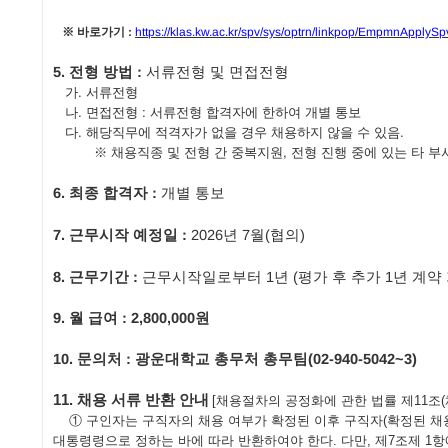
※
바로가기
:
https://klas.kw.ac.kr/spv/sys/optrn/linkpop/EmpmnApplyS
5.
전형 방법
:
서류전형 및 면접전형
가
.
서류전형
나
.
면접전형
:
서류전형 합격자에 한하여 개별 통보
다
.
해당직무에 적격자가 없을 경우 채용하지 않을 수 있음
.
※
채용직종 및 전형 간 중복지원
,
전형 진행 중에 있는 타 
6.
최종 합격자
:
개별 통보
7.
근무시작 예정일
:
2026
년 7
월
(
협의
)
8.
근무기간
:
근무시작일로부터
1
년
(
평가 후 추가
1
년 계약
9.
월 급여
: 2,800,000
원
10.
문의처
:
광운대학교 총무처 총무팀
(02-940-5042~3)
11.
채용 서류 반환 안내
[
채용절차의 공정화에 관한 법률 제
11
조
(
①
구인자는 구직자의 채용 여부가 확정된 이후 구직자
(
확정된 채
대통령령으로 정하는 바에 따라 반환하여야 한다
.
다만
,
제
7
조제
1
항