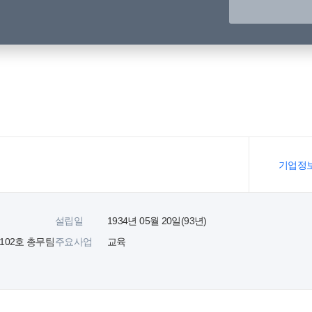
기업정
설립일
1934년 05월 20일(93년)
102호 총무팀
주요사업
교육