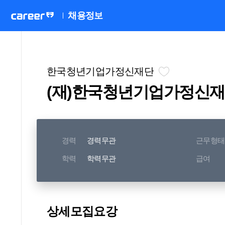
채용정보
한국청년기업가정신재단
(재)한국청년기업가정신재단 
경력
경력무관
근무형태
학력
학력무관
급여
상세모집요강