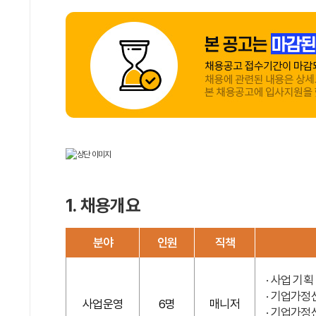
1. 채용개요
분야
인원
직책
· 사업 기획
· 기업가정
사업운영
6명
매니저
· 기업가정