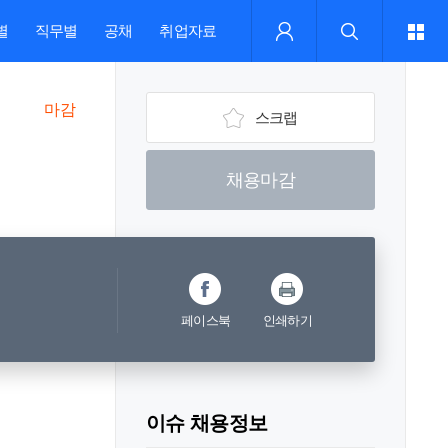
별
직무별
공채
취업자료
마감
스크랩
채용마감
페이스북
인쇄하기
이슈 채용정보