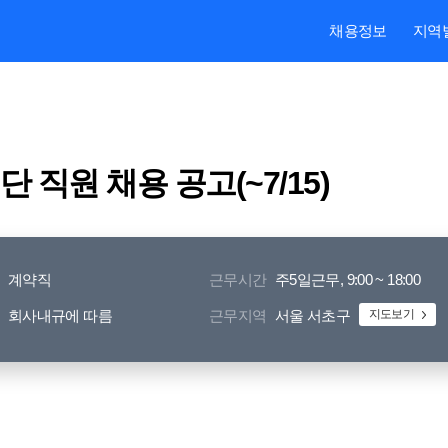
본문내용 바로가기
주메뉴 바로가기
검색 바로가기
채용정보
지역
직원 채용 공고(~7/15)
계약직
근무시간
주5일근무, 9:00 ~ 18:00
회사내규에 따름
근무지역
서울 서초구
지도보기