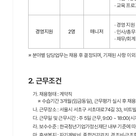
· 교육 프
· 경영 지원
경영지원
2명
매니저
· 인사/총무
· 재무/회계
※ 분야별 담당업무는 채용 후 결정되며, 기재된 사항 이외
2. 근무조건
가. 채용형태 : 계약직
※ 수습기간 3개월(임금동일), 근무평가 실시 후 채용
나. 근무장소 : 서울시 서초구 서초대로74길 33, 비트
다. 근무일 및 근무시간 : 주 5일 근무, 9:00 ~ 18:0
라. 보수수준 : 한국청년기업가정신재단 내부 기준에 따
마. 후생복지 : 자기계발비, 종합건강검진, 경조비·근조