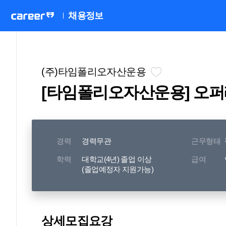
채용정보
(주)타임폴리오자산운용
[타임폴리오자산운용] 오
경력
경력무관
근무형태
학력
대학교(4년) 졸업 이상
급여
(졸업예정자 지원가능)
상세모집요강