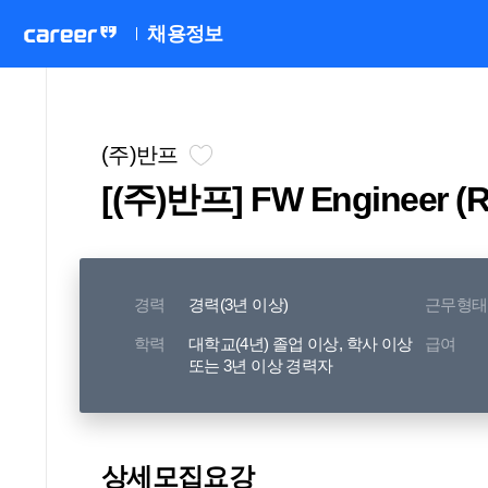
채용정보
(주)반프
[(주)반프] FW Engineer (
경력
경력(3년 이상)
근무형태
[R&
학력
대학교(4년) 졸업 이상, 학사 이상
급여
또는 3년 이상 경력자
(주)반프와
많
FW Engineer는 무선 IoT 센서와
상세모집요강
직무입니다.