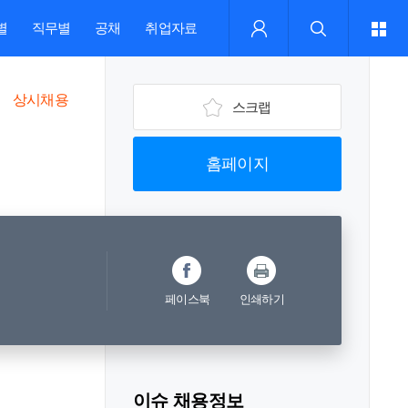
별
직무별
공채
취업자료
상시채용
스크랩
홈페이지
페이스북
인쇄하기
&D
이슈 채용정보