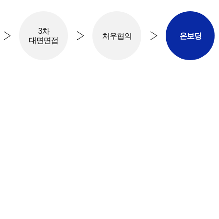
3차
처우협의
온보딩
대면면접