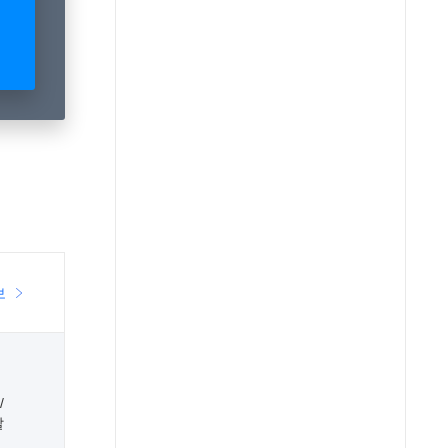
보
/
발