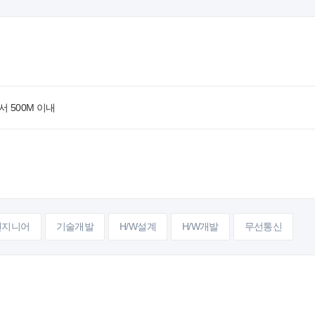
서 500M 이내
엔지니어
기술개발
H/W설계
H/W개발
무선통신