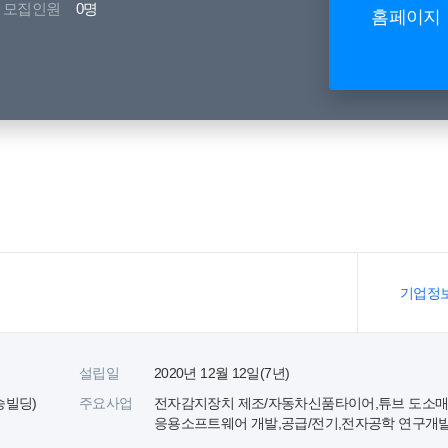
모집인원
0명
홈페이지
기업정
설립일
2020년 12월 12일(7년)
승빌딩)
주요사업
전자감지장치 제조/자동차신품타이어,튜브 도소매
응용소프트웨어 개발,공급/전기,전자공학 연구개