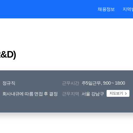
본문내용 바로가기
주메뉴 바로가기
검색 바로가기
채용정보
지역
R&D)
[(주)반프]
정규직
근무시간
주5일근무, 9:00 ~ 18:00
D] FW Engineer
회사내규에 따름 면접 후 결정
근무지역
서울 강남구
지도보기
 함께할 유능한 인재를 모집하오니
은 관심과 지원 바랍니다.
 차량용 통신 시스템을 위한 임베디드 펌웨어를 설계·개발하는 R