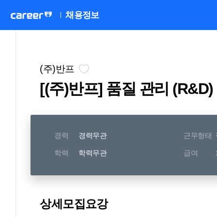
채용정보
(주)반프
[(주)반프] 품질 관리 (R&D)
[
경력
경력무관
근무형태
학력
학력무관
급여
(주)반프와 
많은
품질 관리는 개발 단계에서 양산성을 검토하고
상세모집요강
추진하는 직무입니다.