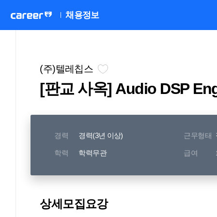
채용정보
(주)텔레칩스
[판교 사옥] Audio DSP Eng
경력
경력(3년 이상)
근무형태
학력
학력무관
급여
상세모집요강