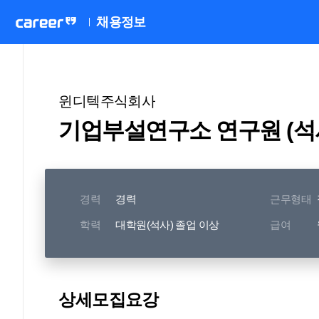
채용정보
윈디텍주식회사
기업부설연구소 연구원 (석
경력
경력
근무형태
학력
대학원(석사) 졸업 이상
급여
상세모집요강