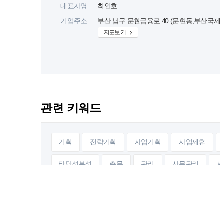
대표자명
최인호
기업주소
부산 남구 문현금융로 40 (문현동,부산국
지도보기
관련 키워드
기획
전략기획
사업기획
사업제휴
타당성분석
총무
관리
사무관리
금융컨설팅
기업심사
데이터베이스
데