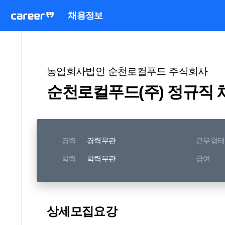
채용정보
농업회사법인 순천로컬푸드 주식회사
순천로컬푸드(주) 정규직
경력
경력무관
근무형태
학력
학력무관
급여
상세모집요강