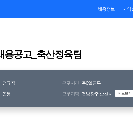
본문내용 바로가기
주메뉴 바로가기
검색 바로가기
채용정보
지역
 채용공고_축산정육팀
정규직
근무시간
주6일근무
연봉
근무지역
전남광주 순천시
지도보기