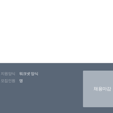
지원양식
워크넷 양식
모집인원
명
채용마감