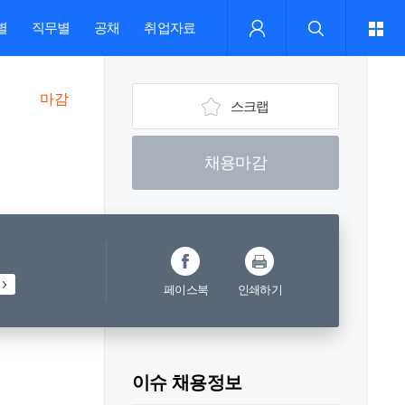
별
직무별
공채
취업자료
마감
스크랩
채용마감
페이스북
인쇄하기
이슈 채용정보