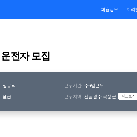
본문내용 바로가기
주메뉴 바로가기
검색 바로가기
채용정보
지역
 운전자 모집
정규직
근무시간
주6일근무
월급
근무지역
전남광주 곡성군
지도보기