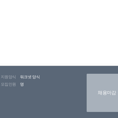
지원양식
워크넷 양식
모집인원
명
채용마감