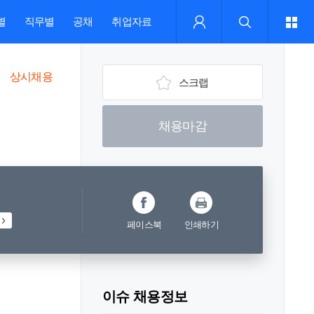
별
직무별
공채
취업자료
상시채용
스크랩
채용마감
페이스북
인쇄하기
이슈 채용정보