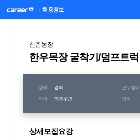
채용정보
신촌농장
한우목장 굴착기/덤프트럭
경력
경력
근무형태
학력
학력무관
급여
상세모집요강