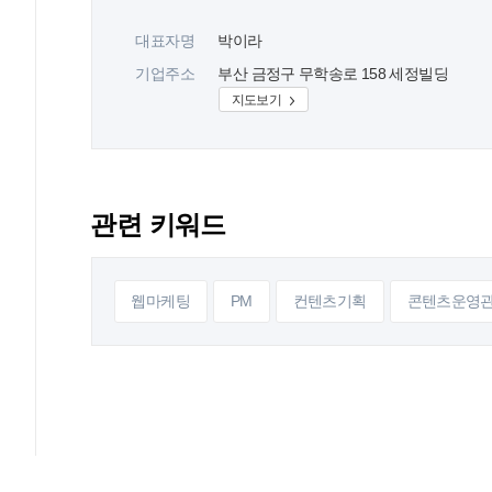
대표자명
박이라
기업주소
부산 금정구 무학송로 158 세정빌딩
지도보기
관련 키워드
웹마케팅
PM
컨텐츠기획
콘텐츠운영