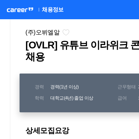
채용정보
(주)오뷔엘알
[OVLR] 유튜브 이라위크 
채용
경력
경력(1년 이상)
근무형태
학력
대학교(4년) 졸업 이상
급여
상세모집요강