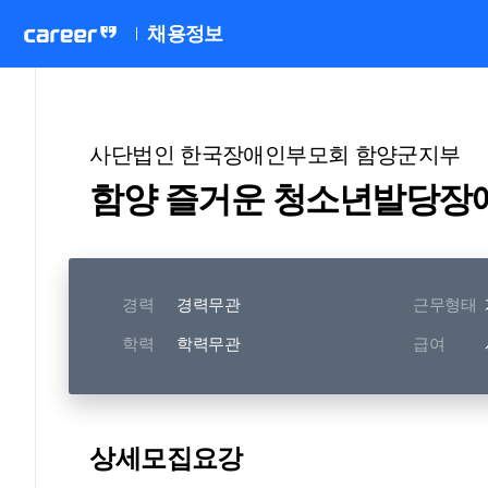
채용정보
사단법인 한국장애인부모회 함양군지부
함양 즐거운 청소년발당장애
경력
경력무관
근무형태
학력
학력무관
급여
상세모집요강