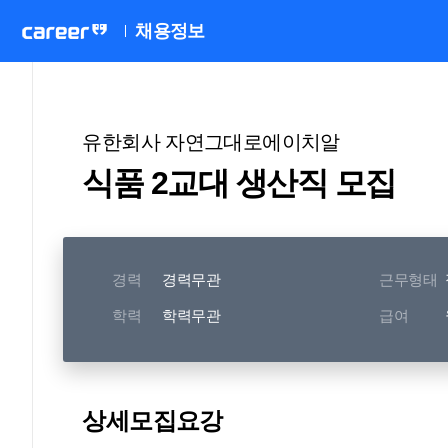
채용정보
유한회사 자연그대로에이치알
식품 2교대 생산직 모집
경력
경력무관
근무형태
학력
학력무관
급여
상세모집요강